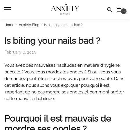
Skip
Skip
to
to
0
navigation
content
Home
/
Anxiety Blog
/
Is biting your nails bad ?
Is biting your nails bad ?
February 6, 2023
Vous avez des mauvaises habitudes en matière d’hygiène
buccale ? Vous vous mordez les ongles ? Si oui, vous vous
demandez peut-être si c’est mauvais pour votre santé. Dans
cet article, nous allons vous expliquer pourquoi il est
important de ne pas mordre ses ongles et comment arrêter
cette mauvaise habitude.
Pourquoi il est mauvais de
mordre ses ongles ?