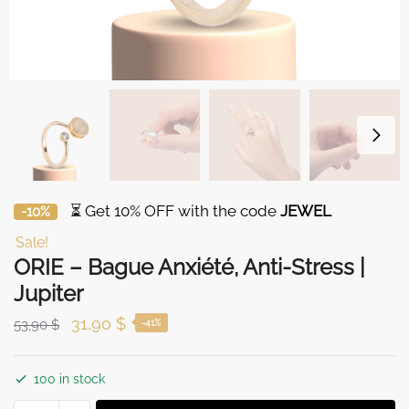
⏳ Get 10% OFF with the code
JEWEL
-10%
Sale!
ORIE – Bague Anxiété, Anti-Stress |
Jupiter
Original
Current
31,90
$
53,90
$
-41%
price
price
was:
is:
100 in stock
53,90 $.
31,90 $.