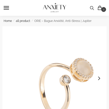
Skip
Skip
to
to
0
navigation
content
Home
/
all product
/
ORIE – Bague Anxiété, Anti-Stress | Jupiter