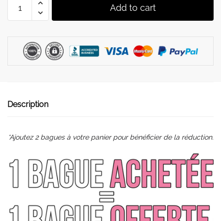
ORIE
Add to cart
-
Bague
Anxiété,
Anti-
Stress
|
Jupiter
quantity
Description
*Ajoutez 2 bagues à votre panier pour bénéficier de la réduction.