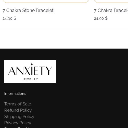
7 Chakra Stone Bracelet
7 Chakra Bracel
24,90
$
24,90
$
Informations
Terms of Sale
Refund Policy
Shipping Policy
Privacy Policy