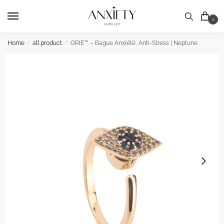
Skip
Skip
to
to
0
navigation
content
Home
/
all product
/
ORIE™ – Bague Anxiété, Anti-Stress | Neptune