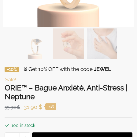
⏳ Get 10% OFF with the code
JEWEL
-10%
Sale!
ORIE™ – Bague Anxiété, Anti-Stress |
Neptune
Original
Current
31,90
$
53,90
$
-41%
price
price
was:
is:
100 in stock
53,90 $.
31,90 $.
ORIE™