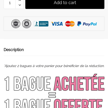
Add to cart
-
Bague
Anxiété,
Anti-
Stress
|
Neptune
quantity
Description
*Ajoutez 2 bagues à votre panier pour bénéficier de la réduction.