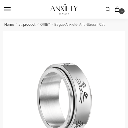
Skip
Skip
to
to
0
navigation
content
Home
/
all product
/
ORIE™ – Bague Anxiété, Anti-Stress | Cat