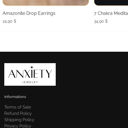
Amazonite Drop Earrings
7 Chakra Medita
24,90
$
34,90
$
Informations
Terms of Sale
Refund Policy
Shipping Policy
Privacy Policy