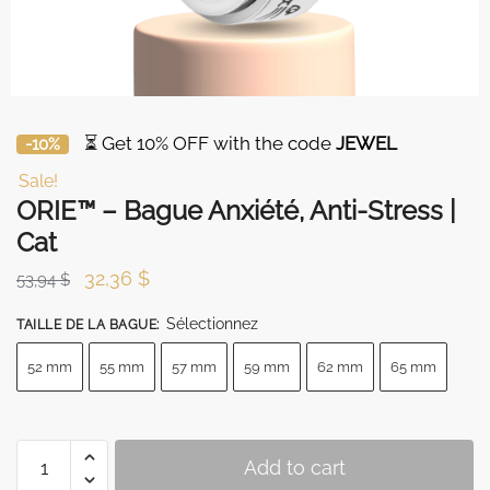
⏳ Get 10% OFF with the code
JEWEL
-10%
Sale!
ORIE™ – Bague Anxiété, Anti-Stress |
Cat
Original
Current
32,36
$
53,94
$
price
price
Sélectionnez
TAILLE DE LA BAGUE
:
was:
is:
53,94 $.
32,36 $.
52 mm
55 mm
57 mm
59 mm
62 mm
65 mm
ORIE™
Add to cart
-